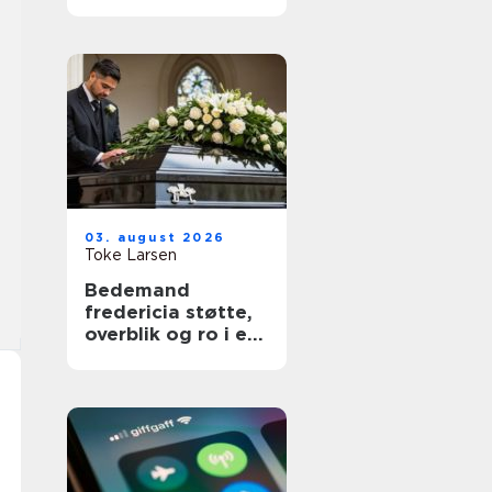
03. august 2026
Toke Larsen
Bedemand
fredericia støtte,
overblik og ro i en
svær tid