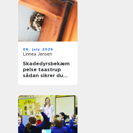
06. july 2026
Linnea Jensen
Skadedyrsbekæm
pelse taastrup
sådan sikrer du
hjem og
virksomhed