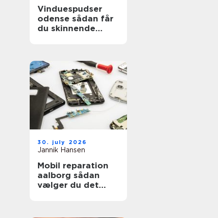
Vinduespudser
odense sådan får
du skinnende
ruder året rundt
30. july 2026
Jannik Hansen
Mobil reparation
aalborg sådan
vælger du det
rigtige værksted