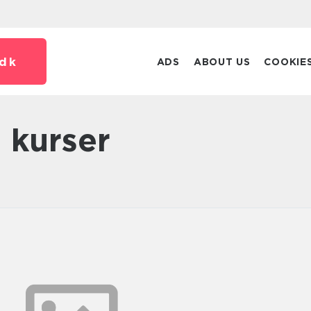
dk
ADS
ABOUT US
COOKIE
 kurser