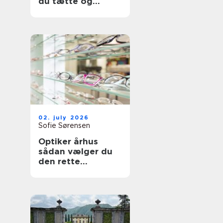
du tætte og
holdbare fuger
02. july 2026
Sofie Sørensen
Optiker århus
sådan vælger du
den rette
brilleekspert