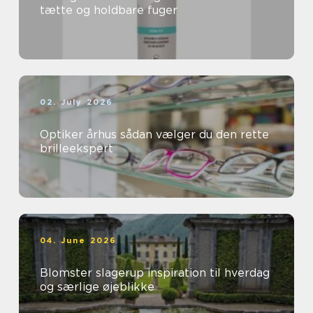
tætte og holdbare fuger
02. July 2026
Optiker århus sådan vælger du den rette
brilleekspert
04. June 2026
Blomster slagerup inspiration til hverdag
og særlige øjeblikke