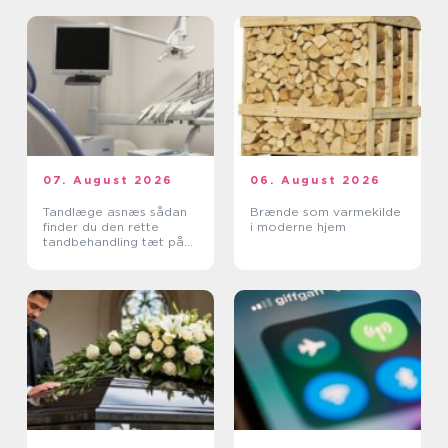
07. August 2026
06. August 2026
Tandlæge asnæs sådan
Brænde som varmekilde
finder du den rette
i moderne hjem
tandbehandling tæt på
dig