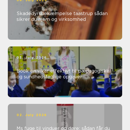
06. July 2026
Skadedyrsbekæmpelse taastrup sådan
sikrer du hjem og virksomhed
03. July 2026
Book en vikar effektivt til pædagogiske
og sundhedsfaglige opgaver
02. July 2026
Ms fuge til vinduer og døre: sådan får du