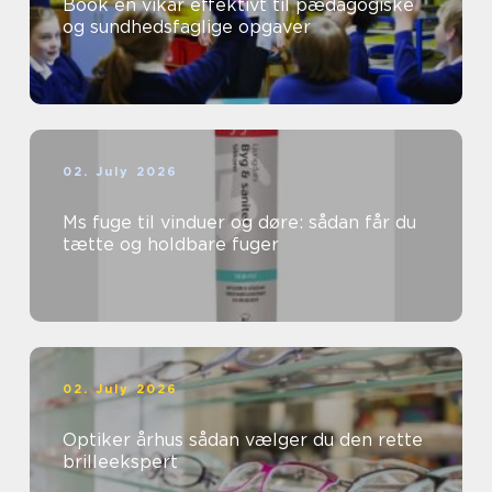
Book en vikar effektivt til pædagogiske
og sundhedsfaglige opgaver
02. July 2026
Ms fuge til vinduer og døre: sådan får du
tætte og holdbare fuger
02. July 2026
Optiker århus sådan vælger du den rette
brilleekspert