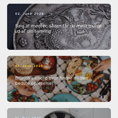
02. June 2026
Salg af mønter: sådan får du mest muligt
ud af din samling
01. June 2026
Brunch aalborg hvor finder du den
bedste oplevelse?