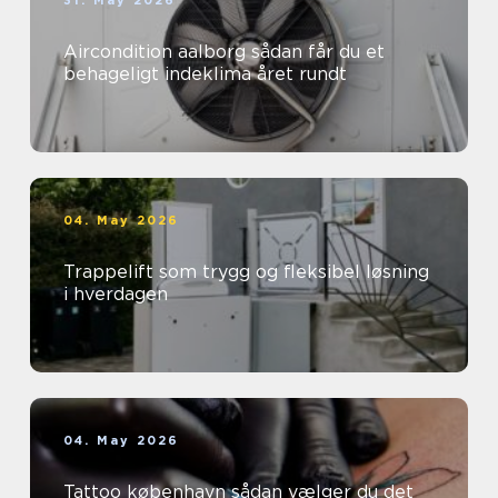
31. May 2026
Aircondition aalborg sådan får du et
behageligt indeklima året rundt
04. May 2026
Trappelift som trygg og fleksibel løsning
i hverdagen
04. May 2026
Tattoo københavn sådan vælger du det