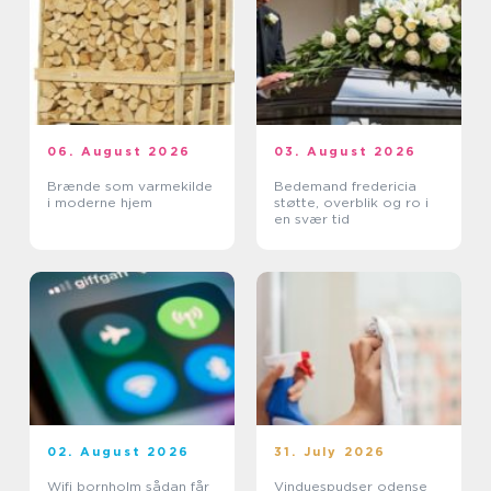
06. August 2026
03. August 2026
Brænde som varmekilde
Bedemand fredericia
i moderne hjem
støtte, overblik og ro i
en svær tid
02. August 2026
31. July 2026
Wifi bornholm sådan får
Vinduespudser odense