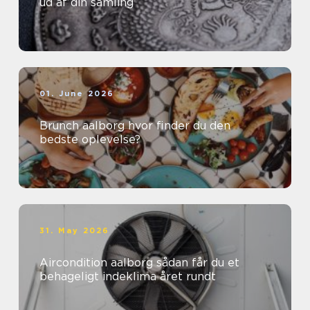
ud af din samling
01. June 2026
Brunch aalborg hvor finder du den
bedste oplevelse?
31. May 2026
Aircondition aalborg sådan får du et
behageligt indeklima året rundt