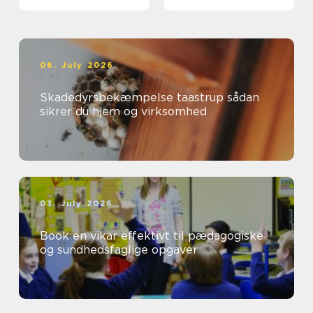
06. July 2026
Skadedyrsbekæmpelse taastrup sådan
sikrer du hjem og virksomhed
03. July 2026
Book en vikar effektivt til pædagogiske
og sundhedsfaglige opgaver