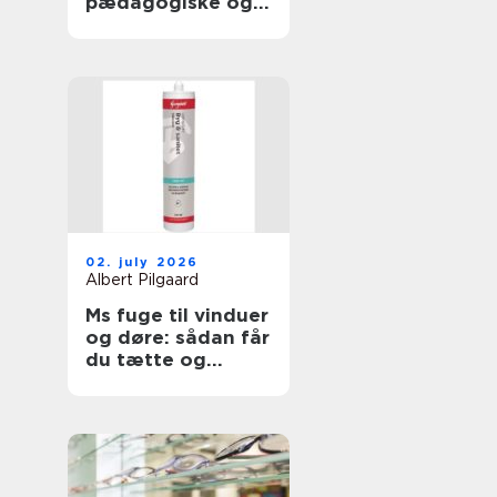
pædagogiske og
sundhedsfaglige
opgaver
02. july 2026
Albert Pilgaard
Ms fuge til vinduer
og døre: sådan får
du tætte og
holdbare fuger