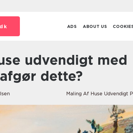
dk
ADS
ABOUT US
COOKIE
 afgør dette?
lsen
Maling Af Huse Udvendigt P