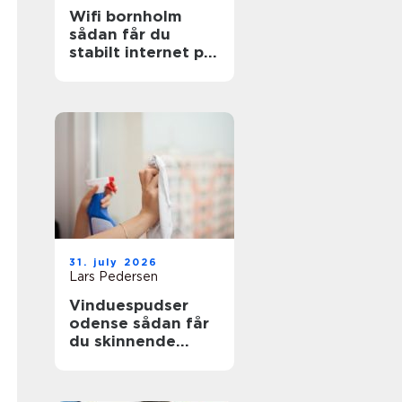
Wifi bornholm
sådan får du
stabilt internet på
solskinsøen
31. july 2026
Lars Pedersen
Vinduespudser
odense sådan får
du skinnende
ruder året rundt