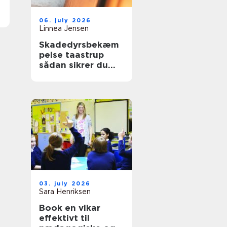
06. july 2026
Linnea Jensen
Skadedyrsbekæm
pelse taastrup
sådan sikrer du
hjem og
virksomhed
03. july 2026
Sara Henriksen
Book en vikar
effektivt til