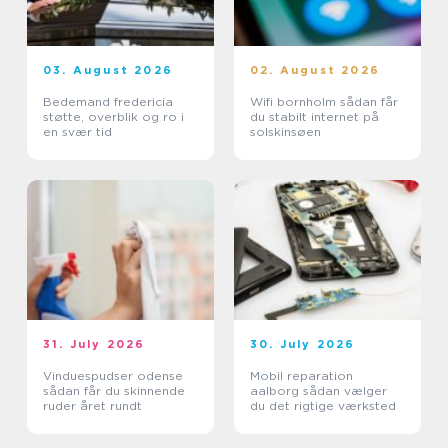
03. August 2026
02. August 2026
Bedemand fredericia
Wifi bornholm sådan får
støtte, overblik og ro i
du stabilt internet på
en svær tid
solskinsøen
31. July 2026
30. July 2026
Vinduespudser odense
Mobil reparation
sådan får du skinnende
aalborg sådan vælger
ruder året rundt
du det rigtige værksted