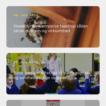
06. July 2026
Skadedyrsbekæmpelse taastrup sådan
sikrer du hjem og virksomhed
03. July 2026
Book en vikar effektivt til pædagogiske
og sundhedsfaglige opgaver