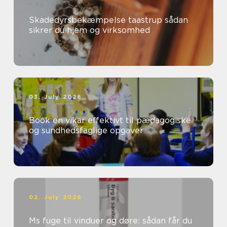
Skadedyrsbekæmpelse taastrup sådan
sikrer du hjem og virksomhed
03. July 2026
Book en vikar effektivt til pædagogiske
og sundhedsfaglige opgaver
02. July 2026
Ms fuge til vinduer og døre: sådan får du