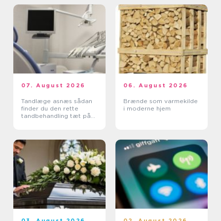
07. August 2026
06. August 2026
Tandlæge asnæs sådan
Brænde som varmekilde
finder du den rette
i moderne hjem
tandbehandling tæt på
dig
03. August 2026
02. August 2026