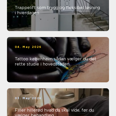
Trappelift som trygg og fleksibel løsning
i hverdagen
04. May 2026
Tattoo københavn sådan vælger du det
rette studie i hovedstaden
03. May 2026
Filler hillerød hvad du skal vide, før du
vælger behandling