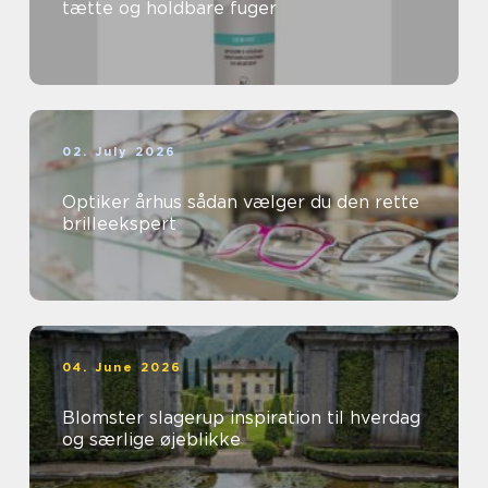
tætte og holdbare fuger
02. July 2026
Optiker århus sådan vælger du den rette
brilleekspert
04. June 2026
Blomster slagerup inspiration til hverdag
og særlige øjeblikke