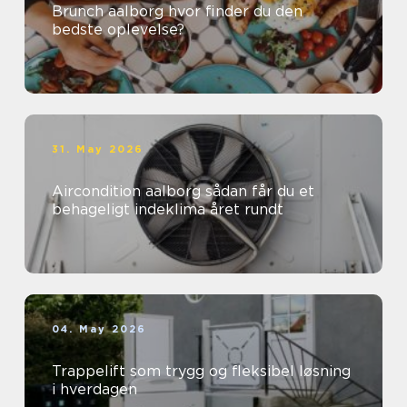
Brunch aalborg hvor finder du den
bedste oplevelse?
31. May 2026
Aircondition aalborg sådan får du et
behageligt indeklima året rundt
04. May 2026
Trappelift som trygg og fleksibel løsning
i hverdagen