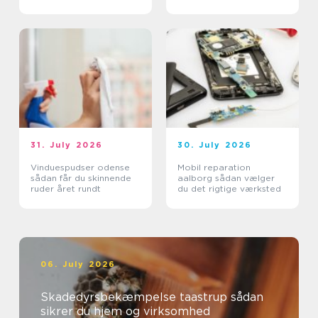
31. July 2026
30. July 2026
Vinduespudser odense
Mobil reparation
sådan får du skinnende
aalborg sådan vælger
ruder året rundt
du det rigtige værksted
06. July 2026
Skadedyrsbekæmpelse taastrup sådan
sikrer du hjem og virksomhed