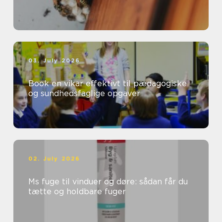
03. July 2026
Book en vikar effektivt til pædagogiske
og sundhedsfaglige opgaver
02. July 2026
Ms fuge til vinduer og døre: sådan får du
tætte og holdbare fuger