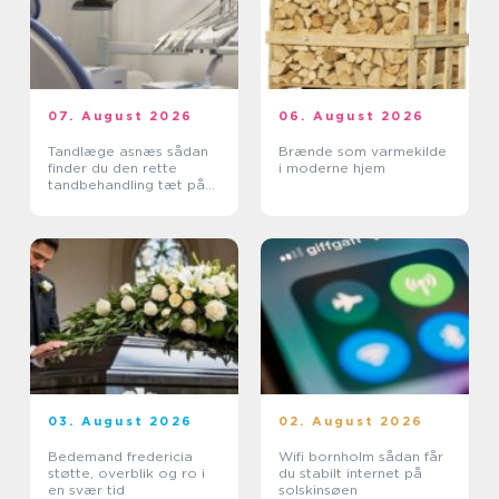
07. August 2026
06. August 2026
Tandlæge asnæs sådan
Brænde som varmekilde
finder du den rette
i moderne hjem
tandbehandling tæt på
dig
03. August 2026
02. August 2026
Bedemand fredericia
Wifi bornholm sådan får
støtte, overblik og ro i
du stabilt internet på
en svær tid
solskinsøen