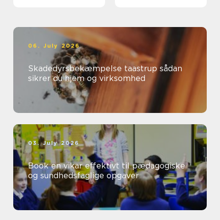
06. July 2026
Skadedyrsbekæmpelse taastrup sådan
sikrer du hjem og virksomhed
03. July 2026
Book en vikar effektivt til pædagogiske
og sundhedsfaglige opgaver