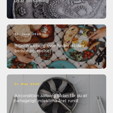
ud af din samling
01. June 2026
Brunch aalborg hvor finder du den
bedste oplevelse?
31. May 2026
Aircondition aalborg sådan får du et
behageligt indeklima året rundt