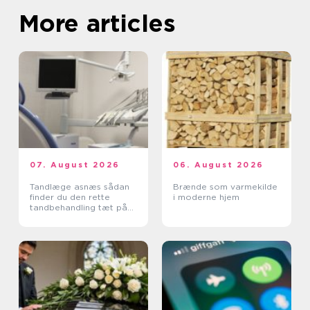
More articles
07. August 2026
06. August 2026
Tandlæge asnæs sådan
Brænde som varmekilde
finder du den rette
i moderne hjem
tandbehandling tæt på
dig