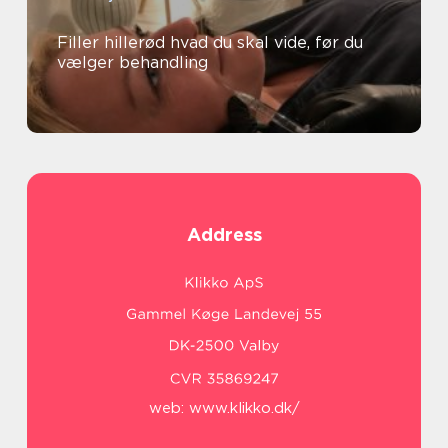
Filler hillerød hvad du skal vide, før du
vælger behandling
Address
web:
www.klikko.dk/