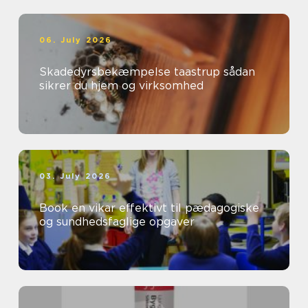
06. July 2026
Skadedyrsbekæmpelse taastrup sådan
sikrer du hjem og virksomhed
03. July 2026
Book en vikar effektivt til pædagogiske
og sundhedsfaglige opgaver