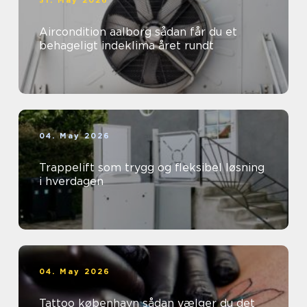
31. May 2026
Aircondition aalborg sådan får du et
behageligt indeklima året rundt
04. May 2026
Trappelift som trygg og fleksibel løsning
i hverdagen
04. May 2026
Tattoo københavn sådan vælger du det