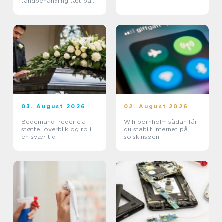
tandbehandling tæt på
dig
03. August 2026
02. August 2026
Bedemand fredericia
Wifi bornholm sådan får
støtte, overblik og ro i
du stabilt internet på
en svær tid
solskinsøen