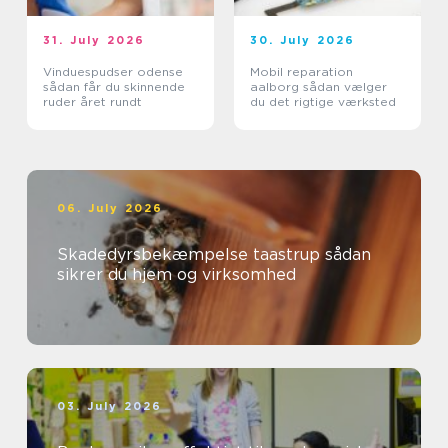
31. July 2026
30. July 2026
Vinduespudser odense
Mobil reparation
sådan får du skinnende
aalborg sådan vælger
ruder året rundt
du det rigtige værksted
06. July 2026
Skadedyrsbekæmpelse taastrup sådan
sikrer du hjem og virksomhed
03. July 2026