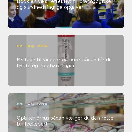
Book en vikar effektivt til pædagogiske
og sundhedsfaglige opgaver
02. July 2026
Ms fuge til vinduer og døre: sådan får du
tætte og holdbare fuger
02. July 2026
Optiker århus sådan vælger du den rette
brilleekspert