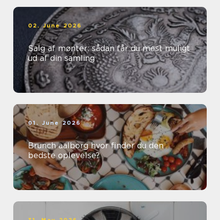
02. June 2026
Salg af mønter: sådan får du mest muligt
ud af din samling
01. June 2026
Brunch aalborg hvor finder du den
bedste oplevelse?