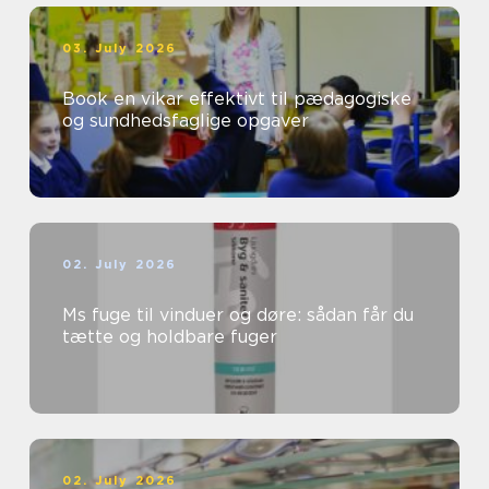
03. July 2026
Book en vikar effektivt til pædagogiske
og sundhedsfaglige opgaver
02. July 2026
Ms fuge til vinduer og døre: sådan får du
tætte og holdbare fuger
02. July 2026