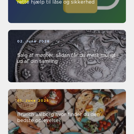
rette hjælp til låse og sikkerhed
02. June 2026
Salg af mønter: sådan får du mest muligt
ud af din samling
01. June 2026
Brunch aalborg hvor finder du den
bedste oplevelse?