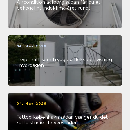
Aircondition aalborg sådan får du et
behageligt indeklima året rundt
04. May 2026
Trappelift som trygg og fleksibel løsning
i hverdagen
04. May 2026
Tattoo københavn sådan vælger du det
rette studie i hovedstaden