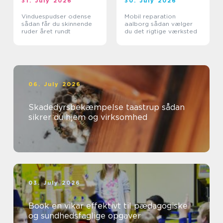
31. July 2026
30. July 2026
Vinduespudser odense
Mobil reparation
sådan får du skinnende
aalborg sådan vælger
ruder året rundt
du det rigtige værksted
06. July 2026
Skadedyrsbekæmpelse taastrup sådan
sikrer du hjem og virksomhed
03. July 2026
Book en vikar effektivt til pædagogiske
og sundhedsfaglige opgaver