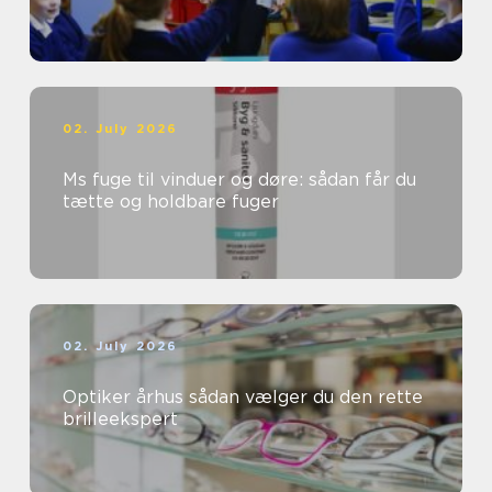
02. July 2026
Ms fuge til vinduer og døre: sådan får du
tætte og holdbare fuger
02. July 2026
Optiker århus sådan vælger du den rette
brilleekspert