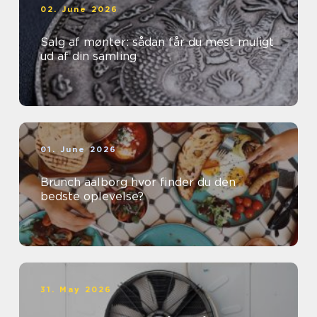
02. June 2026
Salg af mønter: sådan får du mest muligt
ud af din samling
01. June 2026
Brunch aalborg hvor finder du den
bedste oplevelse?
31. May 2026