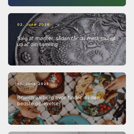
02. June 2026
Salg af mønter: sådan får du mest muligt
ud af din samling
01. June 2026
Brunch aalborg hvor finder du den
bedste oplevelse?