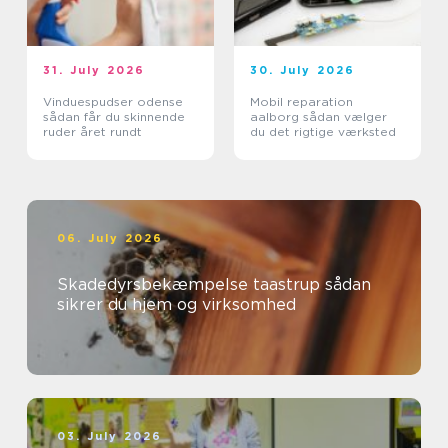
31. July 2026
30. July 2026
Vinduespudser odense
Mobil reparation
sådan får du skinnende
aalborg sådan vælger
ruder året rundt
du det rigtige værksted
06. July 2026
Skadedyrsbekæmpelse taastrup sådan
sikrer du hjem og virksomhed
03. July 2026