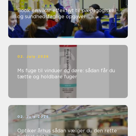
Book en vikar effektivt til pædagogiske
og sundhedsfaglige opgaver
02. July 2026
Ms fuge til vinduer og døre: sådan får du
tætte og holdbare fuger
02. July 2026
Optiker århus sådan vælger du den rette