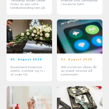
Tandlæge asnæs sådan
Brænde som varmekilde
finder du den rette
i moderne hjem
tandbehandling tæt på
dig
03. August 2026
02. August 2026
Bedemand fredericia
Wifi bornholm sådan får
støtte, overblik og ro i
du stabilt internet på
en svær tid
solskinsøen