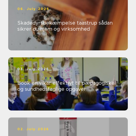
06. July 2026
Skadedyrsbekæmpelse taastrup sådan
sikrer du hjem og virksomhed
03. July 2026
Book en vikar effektivt til pædagogiske
og sundhedsfaglige opgaver
02. July 2026