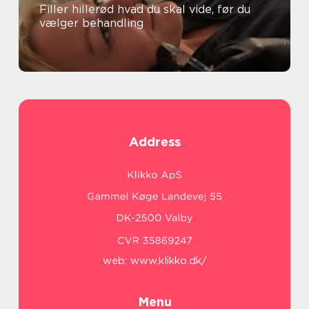
Filler hillerød hvad du skal vide, før du
vælger behandling
Address
web:
www.klikko.dk/
Menu