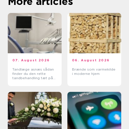
More articles
07. August 2026
06. August 2026
Tandlæge asnæs sådan
Brænde som varmekilde
finder du den rette
i moderne hjem
tandbehandling tæt på
dig