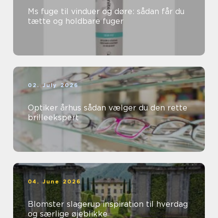
Ms fuge til vinduer og døre: sådan får du
tætte og holdbare fuger
02. July 2026
Optiker århus sådan vælger du den rette
brilleekspert
04. June 2026
Blomster slagerup inspiration til hverdag
og særlige øjeblikke