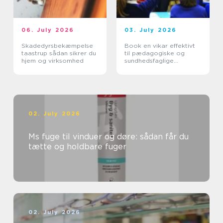
06. July 2026
03. July 2026
Skadedyrsbekæmpelse
Book en vikar effektivt
taastrup sådan sikrer du
til pædagogiske og
hjem og virksomhed
sundhedsfaglige
opgaver
02. July 2026
Ms fuge til vinduer og døre: sådan får du
tætte og holdbare fuger
02. July 2026