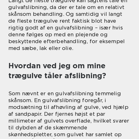
Langt de fleste trægulve kan sagtens tåle en
gulvafslibning, da der er tale om en relativt
skånsom behandling. Og samtidig vil langt
de fleste trægulve rent faktisk blot have
rigtig godt af en gulvafslibning – især hvis
denne følges op med en plejende og
beskyttende efterbehandling, for eksempel
med sæbe, lak eller olie.
Hvordan ved jeg om mine
trægulve tåler afslibning?
Som nævnt er en gulvafslibning temmelig
skånsom. En gulvafslibning foregår, i
modsætning til afhøvling af gulve, ved hjælp
af sandpapir. Der fjernes højst et par
millimeter af gulvets overflade, hvilket svarer
til dybden af de skæmmende
skønhedspletter, som gulvet har samlet op