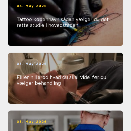
04. May 2026
Tattoo københavn sådan vælger du det
rette studie i hovedstaden
03. May 2026
Filler hillerød hvad du skal vide, før du
vælger behandling
03. May 2026