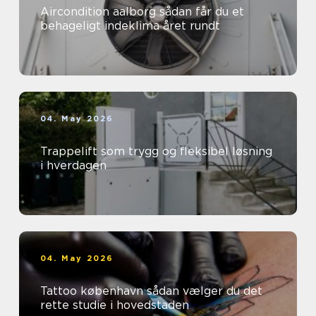
Aircondition aalborg sådan får du et
behageligt indeklima året rundt
04. May 2026
Trappelift som trygg og fleksibel løsning
i hverdagen
04. May 2026
Tattoo københavn sådan vælger du det
rette studie i hovedstaden