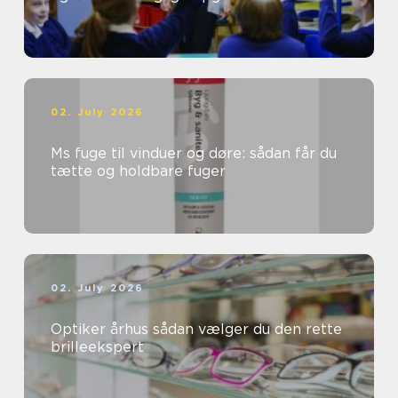
02. July 2026
Ms fuge til vinduer og døre: sådan får du
tætte og holdbare fuger
02. July 2026
Optiker århus sådan vælger du den rette
brilleekspert