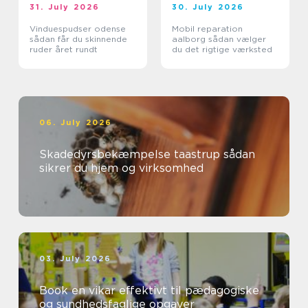
31. July 2026
30. July 2026
Vinduespudser odense
Mobil reparation
sådan får du skinnende
aalborg sådan vælger
ruder året rundt
du det rigtige værksted
06. July 2026
Skadedyrsbekæmpelse taastrup sådan
sikrer du hjem og virksomhed
03. July 2026
Book en vikar effektivt til pædagogiske
og sundhedsfaglige opgaver