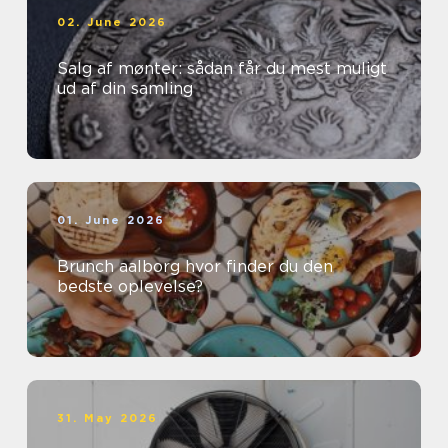
02. June 2026
Salg af mønter: sådan får du mest muligt
ud af din samling
01. June 2026
Brunch aalborg hvor finder du den
bedste oplevelse?
31. May 2026