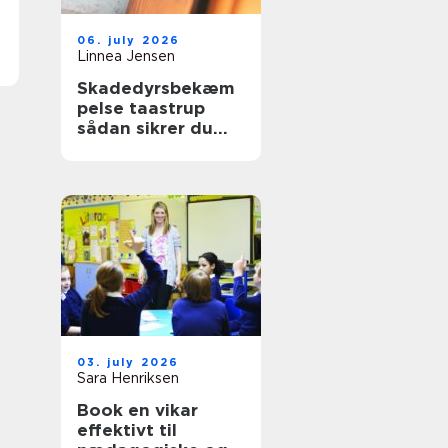
06. july 2026
Linnea Jensen
Skadedyrsbekæm
pelse taastrup
sådan sikrer du
hjem og
virksomhed
03. july 2026
Sara Henriksen
Book en vikar
effektivt til