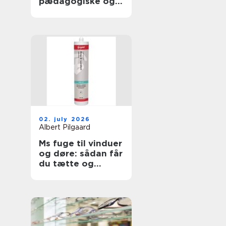
pædagogiske og
sundhedsfaglige
opgaver
02. july 2026
Albert Pilgaard
Ms fuge til vinduer
og døre: sådan får
du tætte og
holdbare fuger