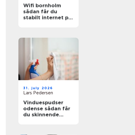
Wifi bornholm
sådan får du
stabilt internet på
solskinsøen
31. july 2026
Lars Pedersen
Vinduespudser
odense sådan får
du skinnende
ruder året rundt