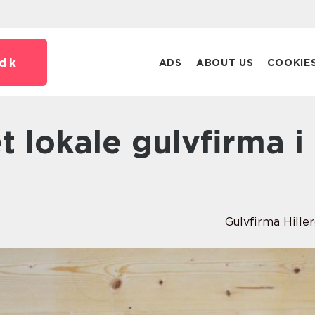
dk
ADS
ABOUT US
COOKIE
Gulvfirma Hille