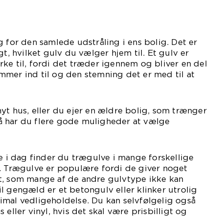
g for den samlede udstråling i ens bolig. Det er
gt, hvilket gulv du vælger hjem til. Et gulv er
ke til, fordi det træder igennem og bliver en del
mmer ind til og den stemning det er med til at
abe.
yt hus, eller du ejer en ældre bolig, som trænger
 så har du flere gode muligheder at vælge
lem.
de i dag finder du trægulve i mange forskellige
r. Trægulve er populære fordi de giver noget
t, som mange af de andre gulvtype ikke kan
l gengæld er et betongulv eller klinker utrolig
imal vedligeholdelse. Du kan selvfølgelig også
 eller vinyl, hvis det skal være prisbilligt og