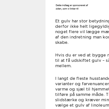
Et gulv har stor betydnin
derfor ikke helt ligegyldi
noget flere vil lægge mær
af den indretning man ko
sk
Hvis du er ved at bygge n
til at få udskiftet gulv –
mel
I langt de fleste husstan
varianter og farvenuance
varme og sjæl til hjemme
tilføre på samme måde. Ti
slidstærke og kræver min
vælge et gulv af linoleums