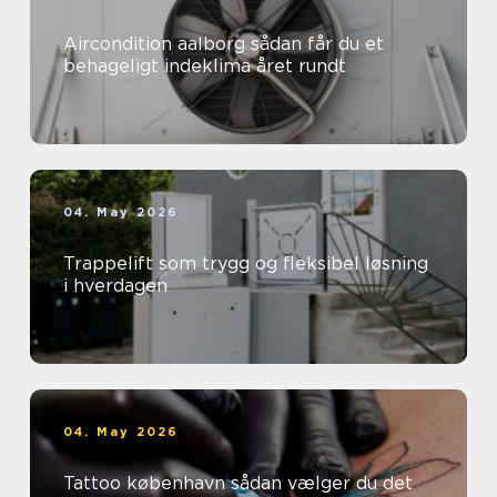
Aircondition aalborg sådan får du et
behageligt indeklima året rundt
04. May 2026
Trappelift som trygg og fleksibel løsning
i hverdagen
04. May 2026
Tattoo københavn sådan vælger du det