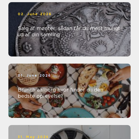
02. June 2026
Salg af mønter: sådan får du mest muligt
ud af din samling
01. June 2026
Brunch aalborg hvor finder du den
bedste oplevelse?
31. May 2026