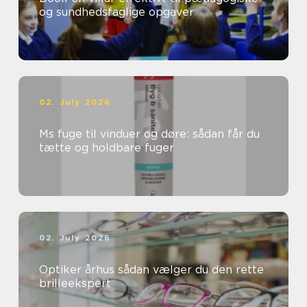
og sundhedsfaglige opgaver
02. July 2026
Ms fuge til vinduer og døre: sådan får du
tætte og holdbare fuger
02. July 2026
Optiker århus sådan vælger du den rette
brilleekspert