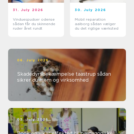
31. July 2026
30. July 2026
Vinduespudser odense
Mobil reparation
sådan får du skinnende
aalborg sådan vælger
ruder året rundt
du det rigtige værksted
06. July 2026
Skadedyrsbekæmpelse taastrup sådan
sikrer du hjem og virksomhed
03. July 2026
Book en vikar effektivt til pædagogiske