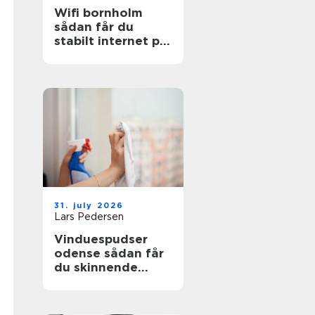
Wifi bornholm
sådan får du
stabilt internet på
solskinsøen
31. july 2026
Lars Pedersen
Vinduespudser
odense sådan får
du skinnende
ruder året rundt