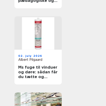
pædagogiske og
sundhedsfaglige
opgaver
02. july 2026
Albert Pilgaard
Ms fuge til vinduer
og døre: sådan får
du tætte og
holdbare fuger