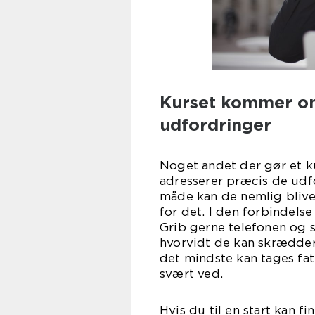
Kurset kommer o
udfordringer
Noget andet der gør et ku
adresserer præcis de udf
måde kan de nemlig blive 
for det. I den forbindelse
Grib gerne telefonen og 
hvorvidt de kan skræddersy
det mindste kan tages fa
svær
Hvis du til en start kan f