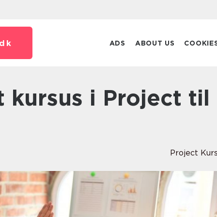
dk
ADS
ABOUT US
COOKIE
Project Kur