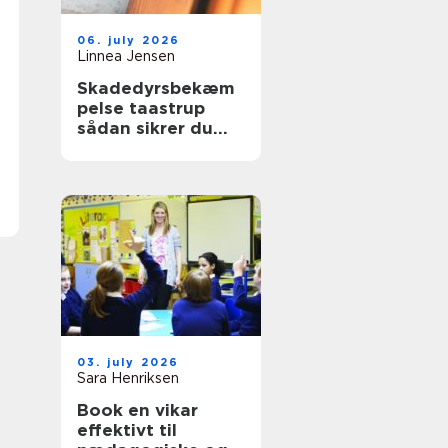
06. july 2026
Linnea Jensen
Skadedyrsbekæm
pelse taastrup
sådan sikrer du
hjem og
virksomhed
03. july 2026
Sara Henriksen
Book en vikar
effektivt til