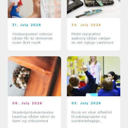
31. July 2026
30. July 2026
Vinduespudser odense
Mobil reparation
sådan får du skinnende
aalborg sådan vælger
ruder året rundt
du det rigtige værksted
06. July 2026
03. July 2026
Skadedyrsbekæmpelse
Book en vikar effektivt
taastrup sådan sikrer du
til pædagogiske og
hjem og virksomhed
sundhedsfaglige
opgaver