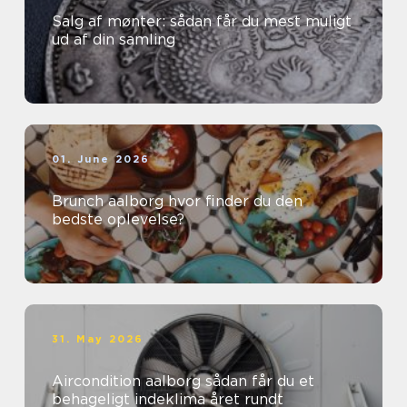
Salg af mønter: sådan får du mest muligt
ud af din samling
01. June 2026
Brunch aalborg hvor finder du den
bedste oplevelse?
31. May 2026
Aircondition aalborg sådan får du et
behageligt indeklima året rundt