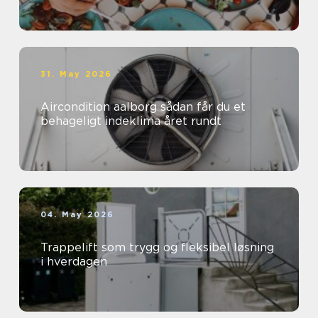
31. May 2026
Aircondition aalborg sådan får du et
behageligt indeklima året rundt
04. May 2026
Trappelift som trygg og fleksibel løsning
i hverdagen