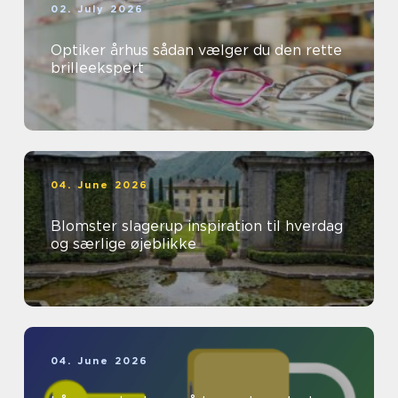
02. July 2026
Optiker århus sådan vælger du den rette
brilleekspert
04. June 2026
Blomster slagerup inspiration til hverdag
og særlige øjeblikke
04. June 2026