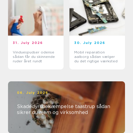
31. July 2026
30. July 2026
Vinduespudser odense
Mobil reparation
sådan får du skinnende
aalborg sådan vælger
ruder året rundt
du det rigtige værksted
06. July 2026
Skadedyrsbekæmpelse taastrup sådan
sikrer du hjem og virksomhed