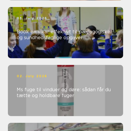
03. July 2026
Book en vikar effektivt til pædagogiske
og sundhedsfaglige opgaver
02. July 2026
Ms fuge til vinduer og døre: sådan får du
tætte og holdbare fuger