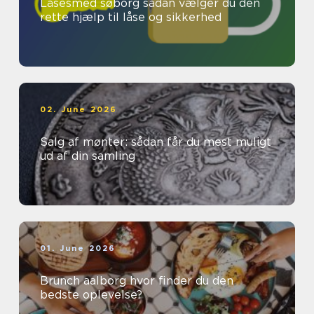
Låsesmed søborg sådan vælger du den
rette hjælp til låse og sikkerhed
02. June 2026
Salg af mønter: sådan får du mest muligt
ud af din samling
01. June 2026
Brunch aalborg hvor finder du den
bedste oplevelse?