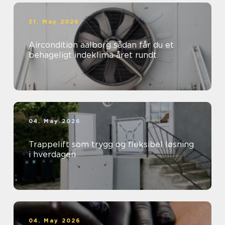
31. May 2026
Aircondition aalborg sådan får du et
behageligt indeklima året rundt
04. May 2026
Trappelift som trygg og fleksibel løsning
i hverdagen
04. May 2026