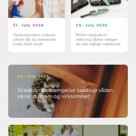
31. July 2026
30. July 2026
Vinduespudser odense
Mobil reparation
sådan får du skinnende
aalborg sådan vælger
ruder året rundt
du det rigtige værksted
06. July 2026
Skadedyrsbekæmpelse taastrup sådan
sikrer du hjem og virksomhed