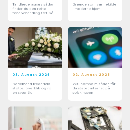
Tandlæge asnæs sådan
Brænde som varmekilde
finder du den rette
i moderne hjem
tandbehandling tæt på
dig
03. August 2026
02. August 2026
Bedemand fredericia
Wifi bornholm sådan får
støtte, overblik og ro i
du stabilt internet på
en svær tid
solskinsøen