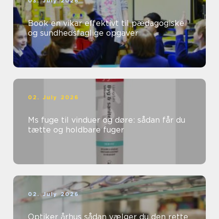
03. July 2026
Book en vikar effektivt til pædagogiske
og sundhedsfaglige opgaver
02. July 2026
Ms fuge til vinduer og døre: sådan får du
tætte og holdbare fuger
02. July 2026
Optiker århus sådan vælger du den rette