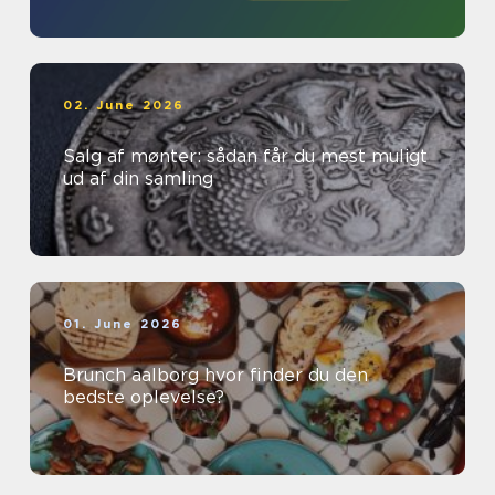
02. June 2026
Salg af mønter: sådan får du mest muligt
ud af din samling
01. June 2026
Brunch aalborg hvor finder du den
bedste oplevelse?