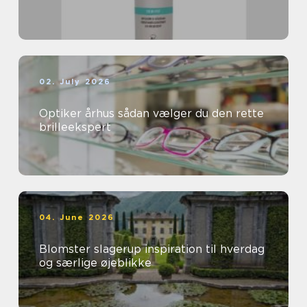
02. July 2026
Optiker århus sådan vælger du den rette
brilleekspert
04. June 2026
Blomster slagerup inspiration til hverdag
og særlige øjeblikke