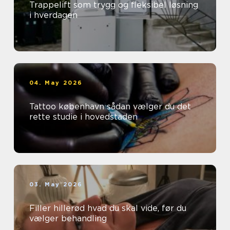
Trappelift som trygg og fleksibel løsning
i hverdagen
04. May 2026
Tattoo københavn sådan vælger du det
rette studie i hovedstaden
03. May 2026
Filler hillerød hvad du skal vide, før du
vælger behandling