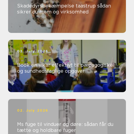
Skadedyrsbekæmpelse taastrup sådan
sikrer du hjem og virksomhed
03. July 2026
Book en vikar effektivt til pædagogiske
og sundhedsfaglige opgaver
02. July 2026
Ms fuge til vinduer og døre: sådan får du
tætte og holdbare fuger