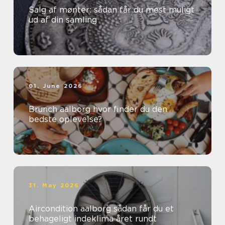
Salg af mønter: sådan får du mest muligt
ud af din samling
01. June 2026
Brunch aalborg hvor finder du den
bedste oplevelse?
31. May 2026
Aircondition aalborg sådan får du et
behageligt indeklima året rundt