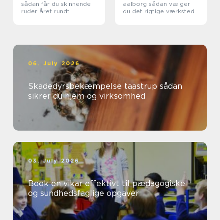
sådan får du skinnende
aalborg sådan vælger
ruder året rundt
du det rigtige værksted
06. July 2026
Skadedyrsbekæmpelse taastrup sådan
sikrer du hjem og virksomhed
03. July 2026
Book en vikar effektivt til pædagogiske
og sundhedsfaglige opgaver