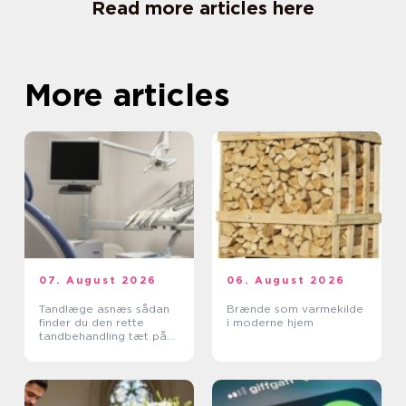
Read more articles here
More articles
07. August 2026
06. August 2026
Tandlæge asnæs sådan
Brænde som varmekilde
finder du den rette
i moderne hjem
tandbehandling tæt på
dig