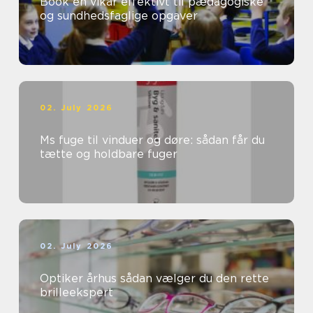
Book en vikar effektivt til pædagogiske
og sundhedsfaglige opgaver
02. July 2026
Ms fuge til vinduer og døre: sådan får du
tætte og holdbare fuger
02. July 2026
Optiker århus sådan vælger du den rette
brilleekspert