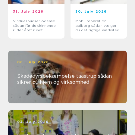
31. July 2026
30. July 2026
Vinduespudser odense
Mobil reparation
sådan får du skinnende
aalborg sådan vælger
ruder året rundt
du det rigtige værksted
06. July 2026
Skadedyrsbekæmpelse taastrup sådan
sikrer du hjem og virksomhed
03. July 2026