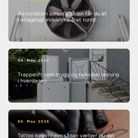
Aircondition aalborg sådan får du et
behageligt indeklima året rundt
04. May 2026
Trappelift som trygg og fleksibel løsning
i hverdagen
04. May 2026
Tattoo københavn sådan vælger du det