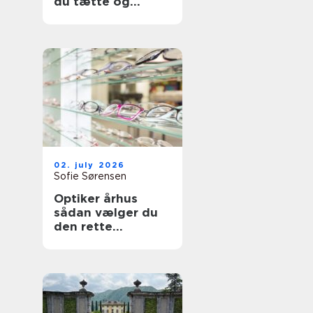
du tætte og
holdbare fuger
02. july 2026
Sofie Sørensen
Optiker århus
sådan vælger du
den rette
brilleekspert