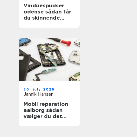
Vinduespudser
odense sådan får
du skinnende
ruder året rundt
30. july 2026
Jannik Hansen
Mobil reparation
aalborg sådan
vælger du det
rigtige værksted