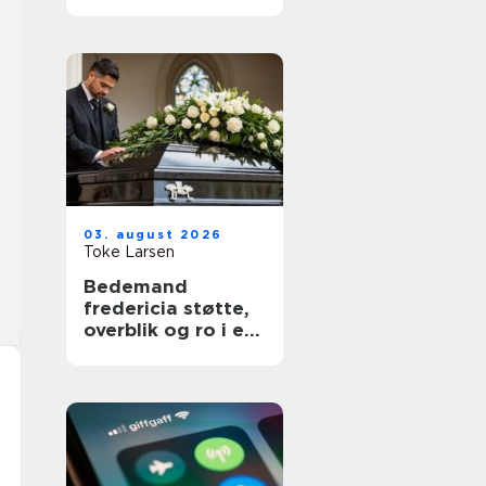
03. august 2026
Toke Larsen
Bedemand
fredericia støtte,
overblik og ro i en
svær tid