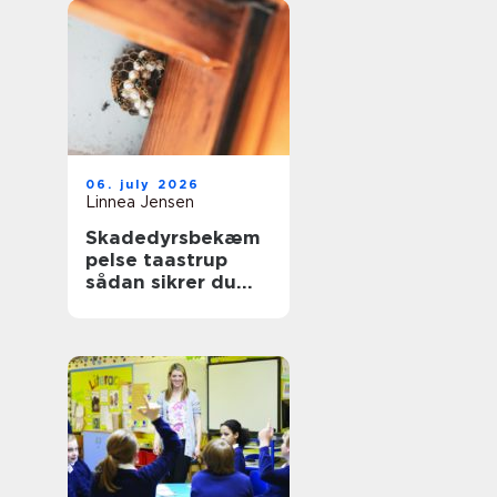
06. july 2026
Linnea Jensen
Skadedyrsbekæm
pelse taastrup
sådan sikrer du
hjem og
virksomhed