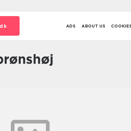
dk
ADS
ABOUT US
COOKIE
brønshøj