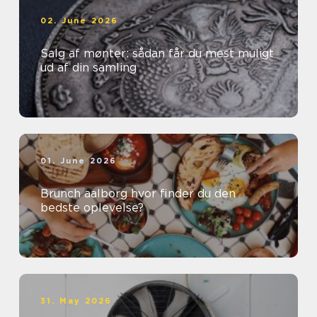
02. June 2026
Salg af mønter: sådan får du mest muligt
ud af din samling
01. June 2026
Brunch aalborg hvor finder du den
bedste oplevelse?
31. May 2026