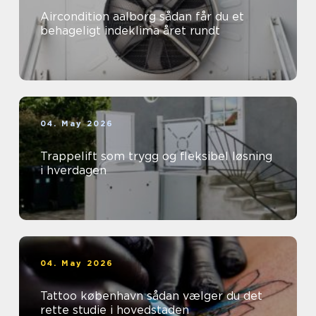
Aircondition aalborg sådan får du et
behageligt indeklima året rundt
04. May 2026
Trappelift som trygg og fleksibel løsning
i hverdagen
04. May 2026
Tattoo københavn sådan vælger du det
rette studie i hovedstaden