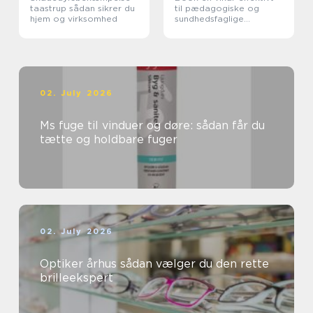
taastrup sådan sikrer du
til pædagogiske og
hjem og virksomhed
sundhedsfaglige
opgaver
02. July 2026
Ms fuge til vinduer og døre: sådan får du
tætte og holdbare fuger
02. July 2026
Optiker århus sådan vælger du den rette
brilleekspert