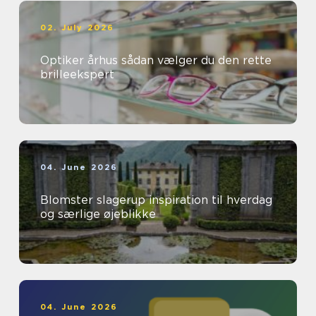
02. July 2026
Optiker århus sådan vælger du den rette
brilleekspert
04. June 2026
Blomster slagerup inspiration til hverdag
og særlige øjeblikke
04. June 2026