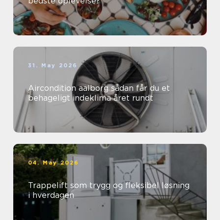
bedste oplevelse?
31. May 2026
Aircondition aalborg sådan får du et
behageligt indeklima året rundt
04. May 2026
Trappelift som trygg og fleksibel løsning
i hverdagen