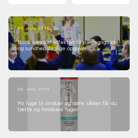
03. July 2026
Book en vikar effektivt til pædagogiske
og sundhedsfaglige opgaver
02. July 2026
Ms fuge til vinduer og døre: sådan får du
tætte og holdbare fuger