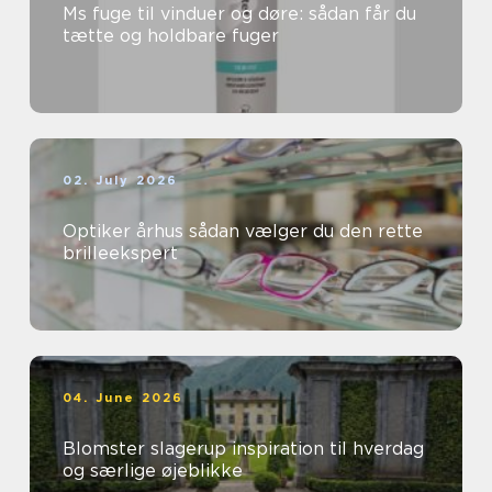
Ms fuge til vinduer og døre: sådan får du
tætte og holdbare fuger
02. July 2026
Optiker århus sådan vælger du den rette
brilleekspert
04. June 2026
Blomster slagerup inspiration til hverdag
og særlige øjeblikke