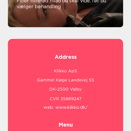
Filler hillerød hvad du skal vide, før du
vælger behandling
Address
web:
www.klikko.dk/
Menu