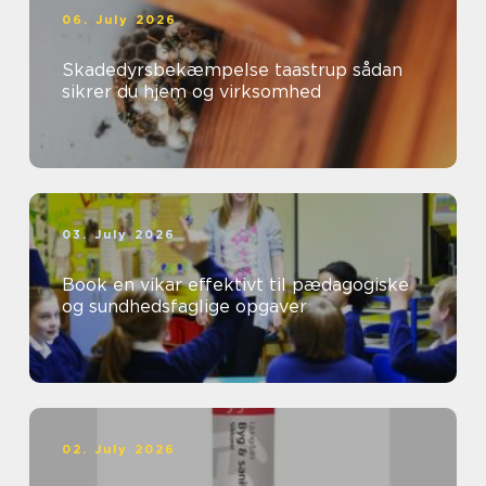
06. July 2026
Skadedyrsbekæmpelse taastrup sådan
sikrer du hjem og virksomhed
03. July 2026
Book en vikar effektivt til pædagogiske
og sundhedsfaglige opgaver
02. July 2026