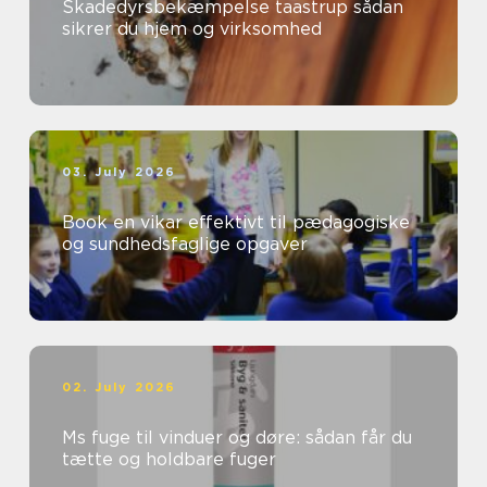
Skadedyrsbekæmpelse taastrup sådan
sikrer du hjem og virksomhed
03. July 2026
Book en vikar effektivt til pædagogiske
og sundhedsfaglige opgaver
02. July 2026
Ms fuge til vinduer og døre: sådan får du
tætte og holdbare fuger