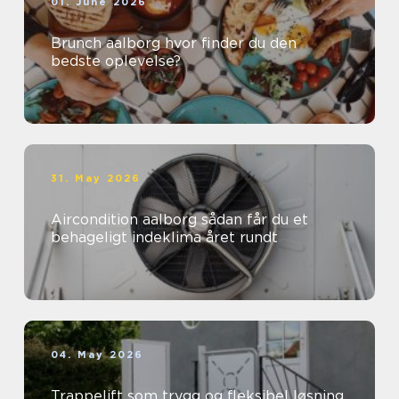
01. June 2026
Brunch aalborg hvor finder du den
bedste oplevelse?
31. May 2026
Aircondition aalborg sådan får du et
behageligt indeklima året rundt
04. May 2026
Trappelift som trygg og fleksibel løsning