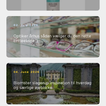
02. July 2026
Optiker århus sådan vælger du den rette
brilleekspert
04. June 2026
Blomster slagerup inspiration til hverdag
og særlige øjeblikke