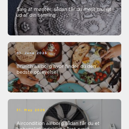
Salg af mønter: sådan får du mest muligt
ud af din samling
01. June 2026
Brunch aalborg hvor finder du den
bedste oplevelse?
31. May 2026
Aircondition aalborg sådan får du et