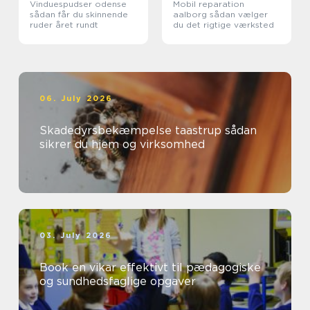
Vinduespudser odense
Mobil reparation
sådan får du skinnende
aalborg sådan vælger
ruder året rundt
du det rigtige værksted
06. July 2026
Skadedyrsbekæmpelse taastrup sådan
sikrer du hjem og virksomhed
03. July 2026
Book en vikar effektivt til pædagogiske
og sundhedsfaglige opgaver