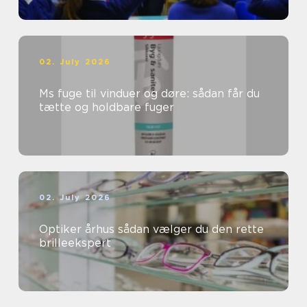
02. July 2026
Ms fuge til vinduer og døre: sådan får du
tætte og holdbare fuger
02. July 2026
Optiker århus sådan vælger du den rette
brilleekspert