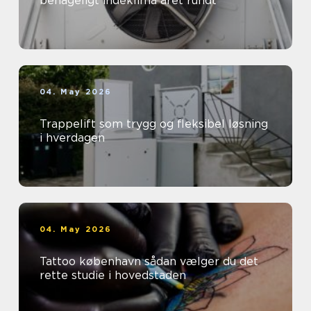
behageligt indeklima året rundt
04. May 2026
Trappelift som trygg og fleksibel løsning
i hverdagen
04. May 2026
Tattoo københavn sådan vælger du det
rette studie i hovedstaden