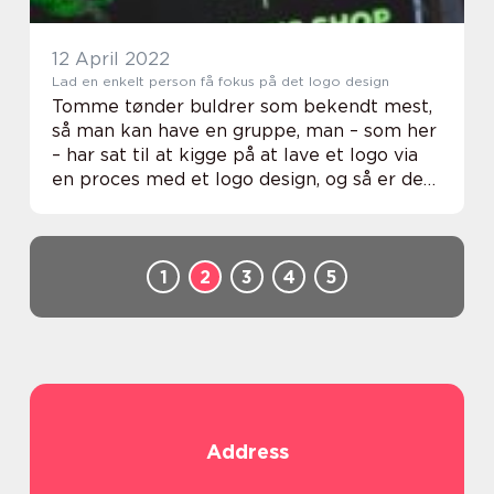
12 April 2022
Lad en enkelt person få fokus på det logo design
Tomme tønder buldrer som bekendt mest,
så man kan have en gruppe, man – som her
– har sat til at kigge på at lave et logo via
en proces med et logo design, og så er det
faktisk den person, som der er bedst til det,
der slet ikke kommer ti...
1
2
3
4
5
Address