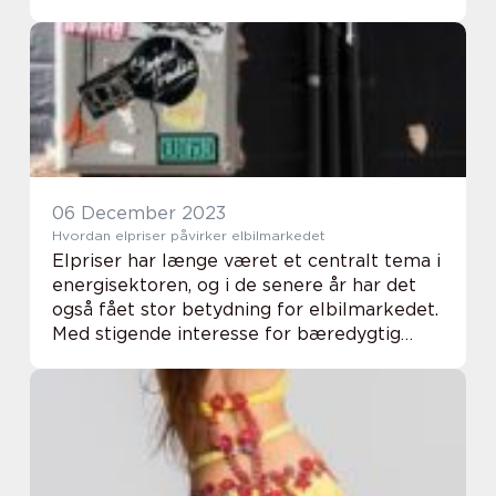
lindring for kropslige smerter blevet en
prioritet. Massage terapi har i århundreder
været an...
06 December 2023
Hvordan elpriser påvirker elbilmarkedet
Elpriser har længe været et centralt tema i
energisektoren, og i de senere år har det
også fået stor betydning for elbilmarkedet.
Med stigende interesse for bæredygtig
transport og udbredelsen af elbiler bliver
det...