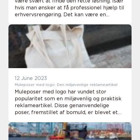
være svært at finde den rette løsning. Især
hvis man ønsker at få professionel hjælp til
erhvervsrengøring. Det kan være en
udfordring at find...
12 June 2023
Muleposer med logo: Den miljøvenlige reklameartikel
Muleposer med logo har vundet stor
popularitet som en miljøvenlig og praktisk
reklameartikel. Disse genanvendelige
poser, fremstillet af bomuld, er blevet et
symbol på bæredygtighed og bevidsthed
om miljøet. I denne artikel vil vi udforske de
mange f...