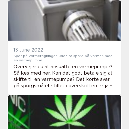
endda udgøre en sundhedsrisiko. I dette
blogindlæg får du inf...
13 June 2022
Spar på varmeregningen uden at spare på varmen med
en varmepumpe
Overvejer du at anskaffe en varmepumpe?
Så læs med her. Kan det godt betale sig at
skifte til en varmepumpe? Det korte svar
på spørgsmålet stillet i overskriften er ja –
det kan godt betale sig at skifte til en
varmepumpe. Uanset om du fyrer med
olie...