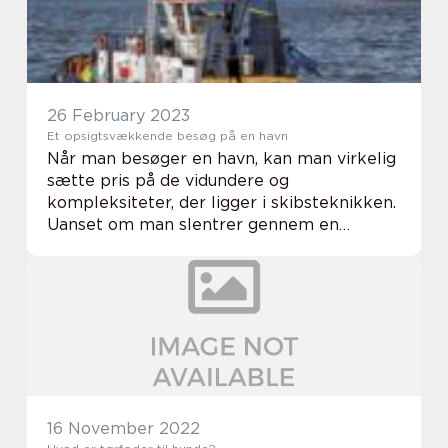
26 February 2023
Et opsigtsvækkende besøg på en havn
Når man besøger en havn, kan man virkelig
sætte pris på de vidundere og
kompleksiteter, der ligger i skibsteknikken.
Uanset om man slentrer gennem en
lystbådehavn eller ser på seværdighederne
i en industrihavn, er der masser af
forskellige typer udst...
16 November 2022