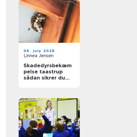
06. july 2026
Linnea Jensen
Skadedyrsbekæm
pelse taastrup
sådan sikrer du
hjem og
virksomhed