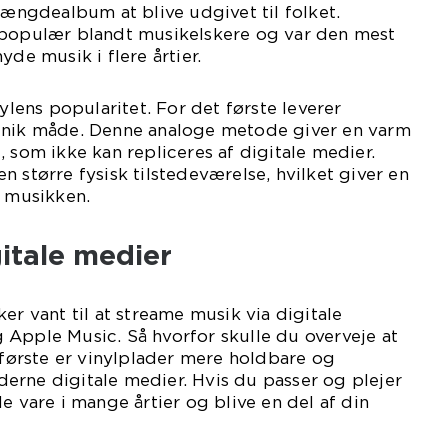
dlængdealbum at blive udgivet til folket.
 populær blandt musikelskere og var den mest
yde musik i flere årtier.
nylens popularitet. For det første leverer
unik måde. Denne analoge metode giver en varm
, som ikke kan repliceres af digitale medier.
n større fysisk tilstedeværelse, hvilket giver en
l musikken.
gitale medier
er vant til at streame musik via digitale
 Apple Music. Så hvorfor skulle du overveje at
t første er vinylplader mere holdbare og
erne digitale medier. Hvis du passer og plejer
e vare i mange årtier og blive en del af din