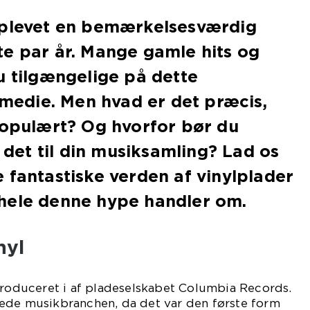
oplevet en bemærkelsesværdig
e par år. Mange gamle hits og
u tilgængelige på dette
t medie. Men hvad er det præcis,
populært? Og hvorfor bør du
e det til din musiksamling? Lad os
 fantastiske verden af vinylplader
hele denne hype handler om.
nyl
troduceret i af pladeselskabet Columbia Records.
ede musikbranchen, da det var den første form