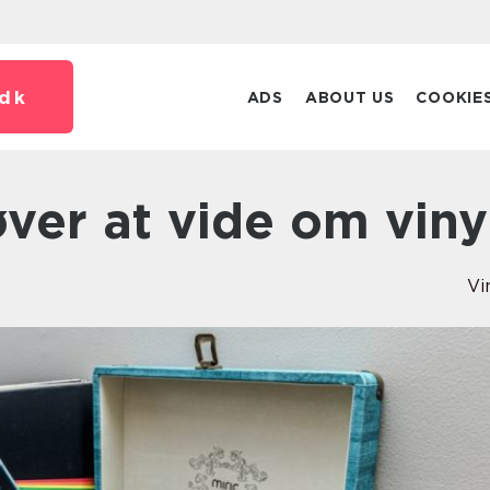
dk
ADS
ABOUT US
COOKIE
øver at vide om viny
Vi