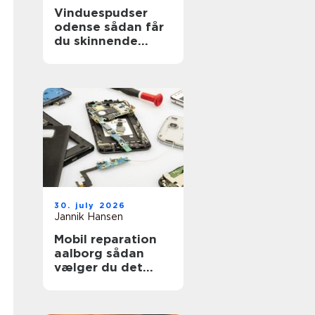
Vinduespudser
odense sådan får
du skinnende
ruder året rundt
30. july 2026
Jannik Hansen
Mobil reparation
aalborg sådan
vælger du det
rigtige værksted