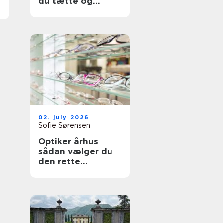
du tætte og
holdbare fuger
02. july 2026
Sofie Sørensen
Optiker århus
sådan vælger du
den rette
brilleekspert