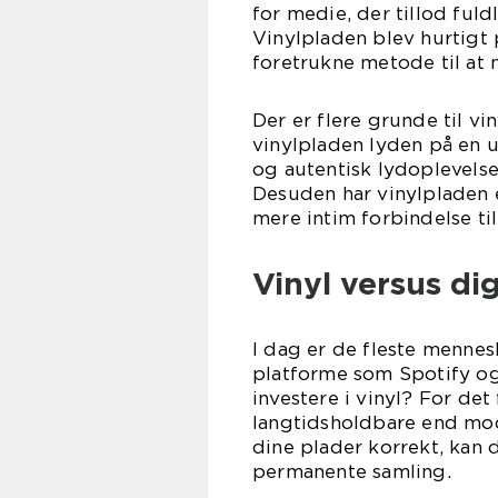
for medie, der tillod ful
Vinylpladen blev hurtigt
foretrukne metode til at n
Der er flere grunde til vi
vinylpladen lyden på en 
og autentisk lydoplevelse
Desuden har vinylpladen e
mere intim forbindelse ti
Vinyl versus di
I dag er de fleste mennesk
platforme som Spotify og
investere i vinyl? For de
langtidsholdbare end mod
dine plader korrekt, kan d
permanente samling.