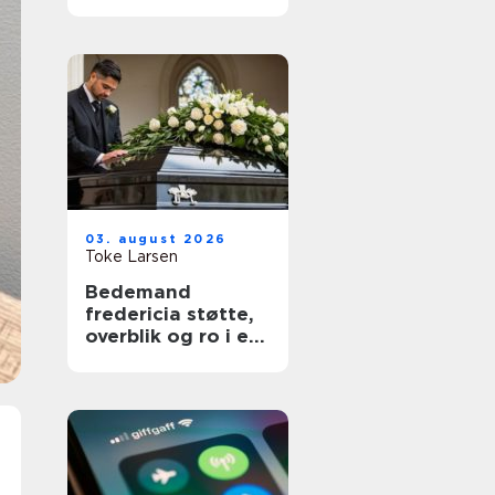
03. august 2026
Toke Larsen
Bedemand
fredericia støtte,
overblik og ro i en
svær tid