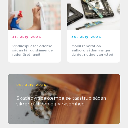
31. July 2026
30. July 2026
Vinduespudser odense
Mobil reparation
sådan får du skinnende
aalborg sådan vælger
ruder året rundt
du det rigtige værksted
06. July 2026
Skadedyrsbekæmpelse taastrup sådan
sikrer du hjem og virksomhed