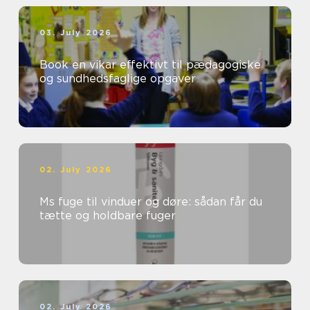
03. July 2026
Book en vikar effektivt til pædagogiske
og sundhedsfaglige opgaver
02. July 2026
Ms fuge til vinduer og døre: sådan får du
tætte og holdbare fuger
02. July 2026