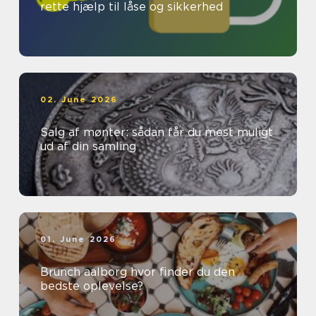
rette hjælp til låse og sikkerhed
02. June 2026
Salg af mønter: sådan får du mest muligt
ud af din samling
01. June 2026
Brunch aalborg hvor finder du den
bedste oplevelse?