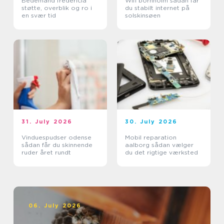
Bedemand fredericia
Wifi bornholm sådan får
støtte, overblik og ro i
du stabilt internet på
en svær tid
solskinsøen
31. July 2026
30. July 2026
Vinduespudser odense
Mobil reparation
sådan får du skinnende
aalborg sådan vælger
ruder året rundt
du det rigtige værksted
06. July 2026