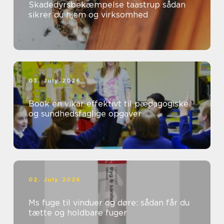
Skadedyrsbekæmpelse taastrup sådan
sikrer du hjem og virksomhed
03. July 2026
Book en vikar effektivt til pædagogiske
og sundhedsfaglige opgaver
02. July 2026
Ms fuge til vinduer og døre: sådan får du
tætte og holdbare fuger