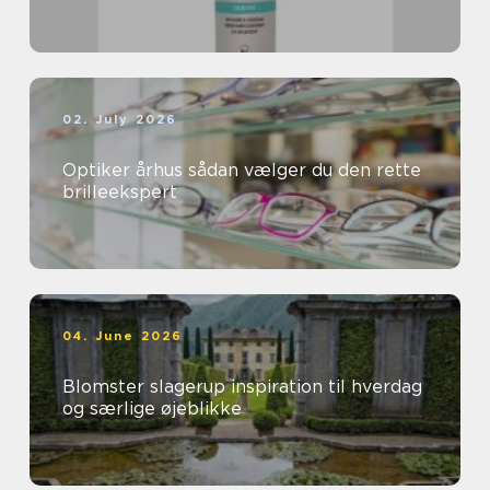
02. July 2026
Optiker århus sådan vælger du den rette
brilleekspert
04. June 2026
Blomster slagerup inspiration til hverdag
og særlige øjeblikke