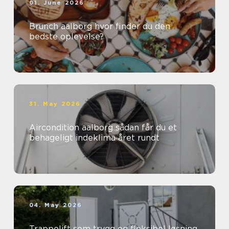
01. June 2026
Brunch aalborg hvor finder du den
bedste oplevelse?
31. May 2026
Aircondition aalborg sådan får du et
behageligt indeklima året rundt
04. May 2026
Trappelift som trygg og fleksibel løsning