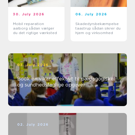
30. July 2026
06. July 2026
Mobil reparation
Skadedyrsbekæmpelse
aalborg sådan vælger
taastrup sådan sikrer du
du det rigtige værksted
hjem og virksomhed
03. July 2026
Book en vikar effektivt til pædagogiske
og sundhedsfaglige opgaver
02. July 2026