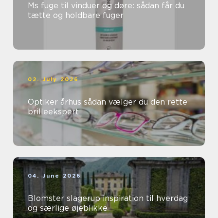
Ms fuge til vinduer og døre: sådan får du
tætte og holdbare fuger
02. July 2026
Optiker århus sådan vælger du den rette
brilleekspert
04. June 2026
Blomster slagerup inspiration til hverdag
og særlige øjeblikke