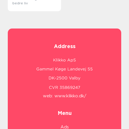
bedre liv
Address
web:
www.klikko.dk/
Menu
Ads