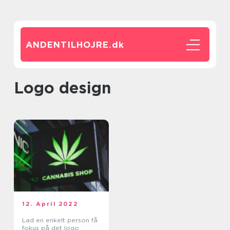
ANDENTILHOJRE.
dk
logo design
12. April 2022
Lad en enkelt person få
fokus på det logo