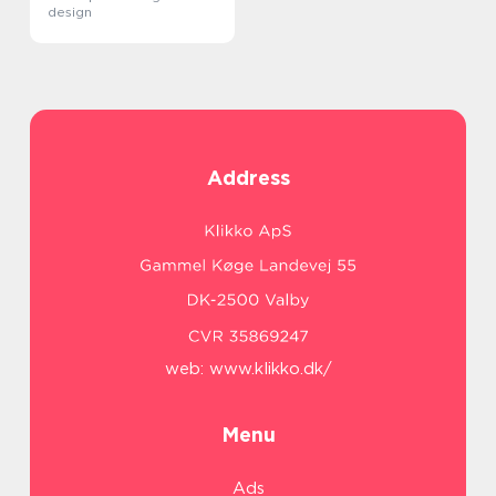
design
Address
web:
www.klikko.dk/
Menu
Ads