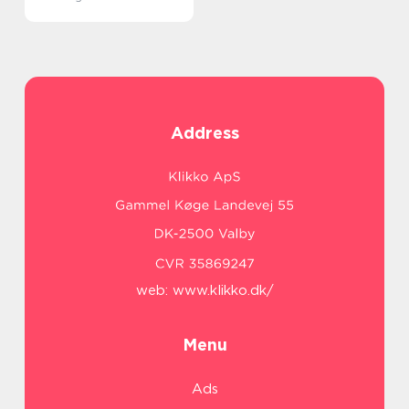
Address
web:
www.klikko.dk/
Menu
Ads