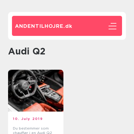
ANDENTILHOJRE.
dk
Audi Q2
10. July 2019
Du bestemmer som
chauffør i en Audi Q2