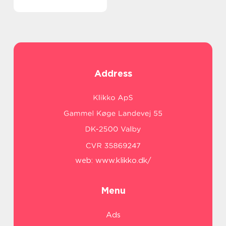
Address
web:
www.klikko.dk/
Menu
Ads