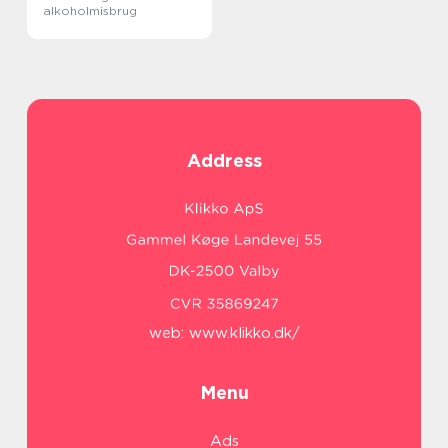
alkoholmisbrug
Address
web:
www.klikko.dk/
Menu
Ads