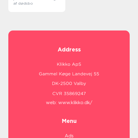
af dødsbo
Address
web:
www.klikko.dk/
Menu
Ads