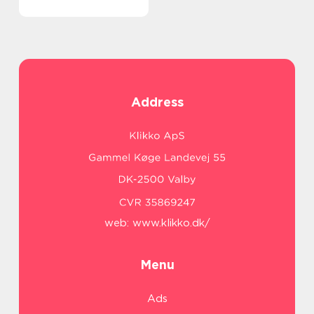
Address
web:
www.klikko.dk/
Menu
Ads