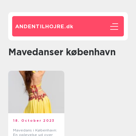
ANDENTILHOJRE.
dk
mavedanser københavn
18. October 2023
Mavedans i København:
En oplevelse ud over