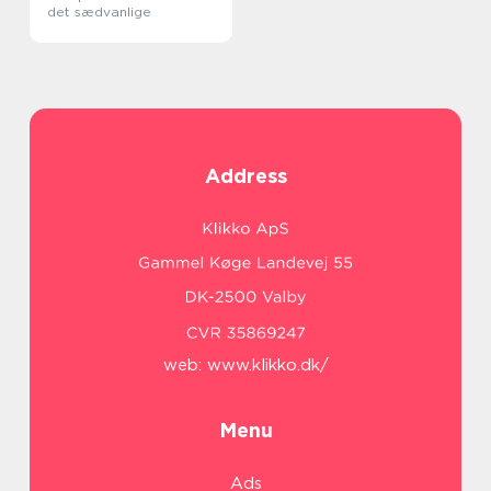
det sædvanlige
Address
web:
www.klikko.dk/
Menu
Ads