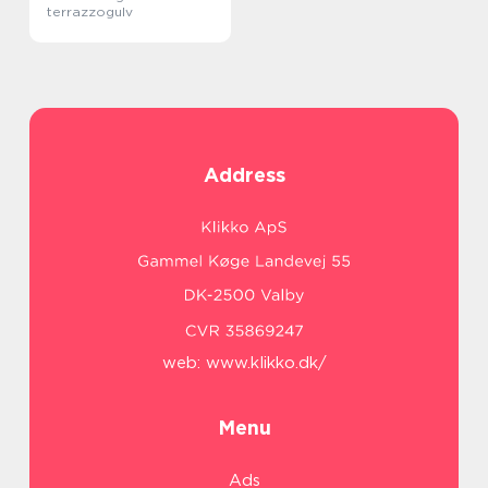
terrazzogulv
Address
web:
www.klikko.dk/
Menu
Ads