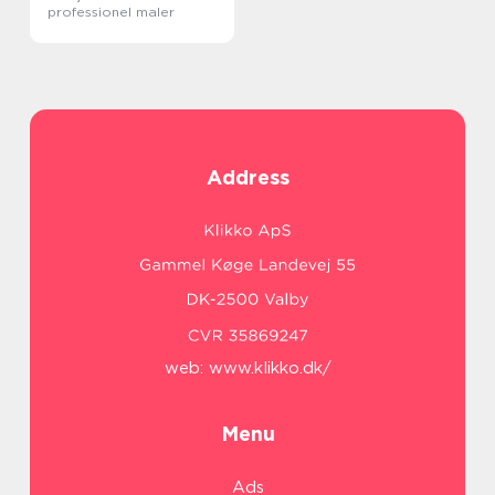
professionel maler
Address
web:
www.klikko.dk/
Menu
Ads