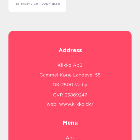
malerservice i topklasse
Address
web:
www.klikko.dk/
Menu
Ads