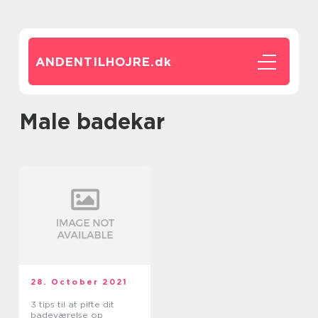
ANDENTILHOJRE.
dk
Male badekar
28. October 2021
3 tips til at pifte dit
badeværelse op