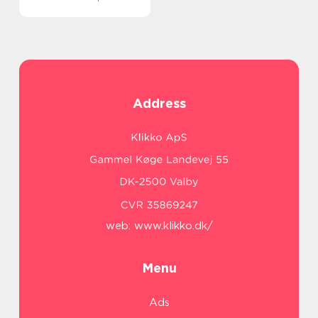
Address
web:
www.klikko.dk/
Menu
Ads