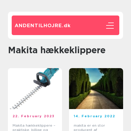
ANDENTILHOJRE.
dk
Makita hækkeklippere
22. February 2023
14. February 2022
Makita hækkeklippere –
makita er en stor
praktiske, billige og
producent af