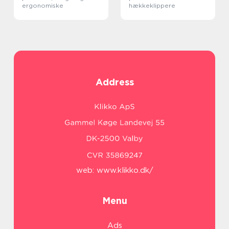
ergonomiske
hækkeklippere
Address
web:
www.klikko.dk/
Menu
Ads